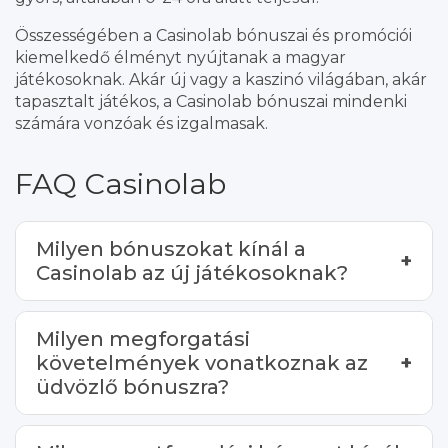
Összességében a Casinolab bónuszai és promóciói
kiemelkedő élményt nyújtanak a magyar
játékosoknak. Akár új vagy a kaszinó világában, akár
tapasztalt játékos, a Casinolab bónuszai mindenki
számára vonzóak és izgalmasak.
FAQ Casinolab
Milyen bónuszokat kínál a
Casinolab az új játékosoknak?
A Casinolab üdvözlő bónusza akár 1,400,000
HUF + 200 ingyenes pörgetést kínál az új
Milyen megforgatási
játékosoknak, három részletben.
követelmények vonatkoznak az
üdvözlő bónuszra?
Az üdvözlő bónusz összege 35-szörös, míg az
ingyenes pörgetésekkel szerzett