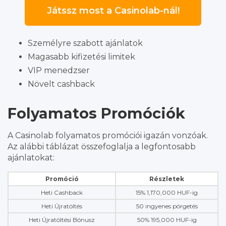
Játssz most a Casinolab-nál!
Személyre szabott ajánlatok
Magasabb kifizetési limitek
VIP menedzser
Növelt cashback
Folyamatos Promóciók
A Casinolab folyamatos promóciói igazán vonzóak.
Az alábbi táblázat összefoglalja a legfontosabb
ajánlatokat:
Promóció
Részletek
Heti Cashback
15% 1,170,000 HUF-ig
Heti Újratöltés
50 ingyenes pörgetés
Heti Újratöltési Bónusz
50% 195,000 HUF-ig