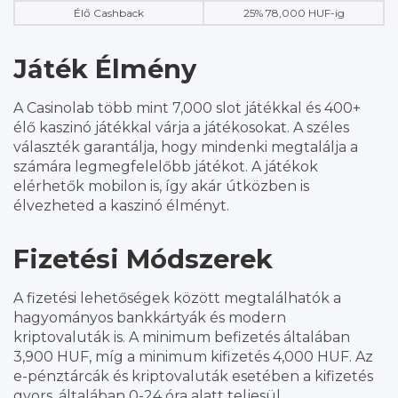
Élő Cashback
25% 78,000 HUF-ig
Játék Élmény
A Casinolab több mint 7,000 slot játékkal és 400+
élő kaszinó játékkal várja a játékosokat. A széles
választék garantálja, hogy mindenki megtalálja a
számára legmegfelelőbb játékot. A játékok
elérhetők mobilon is, így akár útközben is
élvezheted a kaszinó élményt.
Fizetési Módszerek
A fizetési lehetőségek között megtalálhatók a
hagyományos bankkártyák és modern
kriptovaluták is. A minimum befizetés általában
3,900 HUF, míg a minimum kifizetés 4,000 HUF. Az
e-pénztárcák és kriptovaluták esetében a kifizetés
gyors, általában 0-24 óra alatt teljesül.