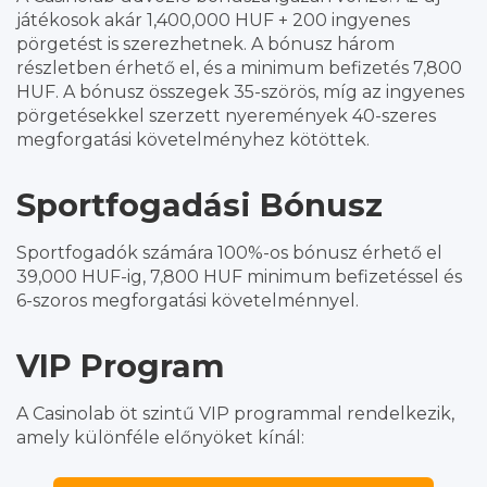
játékosok akár 1,400,000 HUF + 200 ingyenes
pörgetést is szerezhetnek. A bónusz három
részletben érhető el, és a minimum befizetés 7,800
HUF. A bónusz összegek 35-szörös, míg az ingyenes
pörgetésekkel szerzett nyeremények 40-szeres
megforgatási követelményhez kötöttek.
Sportfogadási Bónusz
Sportfogadók számára 100%-os bónusz érhető el
39,000 HUF-ig, 7,800 HUF minimum befizetéssel és
6-szoros megforgatási követelménnyel.
VIP Program
A Casinolab öt szintű VIP programmal rendelkezik,
amely különféle előnyöket kínál: