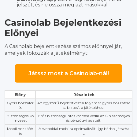
jelszót, és ne ossza meg azt másokkal.
Casinolab Bejelentkezési
Előnyei
A
Casinolab
bejelentkezése számos előnnyel jár,
amelyek fokozzák a játékélményt:
Játssz most a Casinolab-nál!
Előny
Részletek
Gyors hozzáfér
Az egyszerű bejelentkezési folyamat gyors hozzáféré
és
st biztosít a játékokhoz.
Biztonságos kö
Erős biztonsági intézkedések védik az Ön személyes
rnyezet
és pénzügyi adatait.
Mobil hozzáfér
A weboldal mobilra optimalizált, így bárhol játszha
és
t.